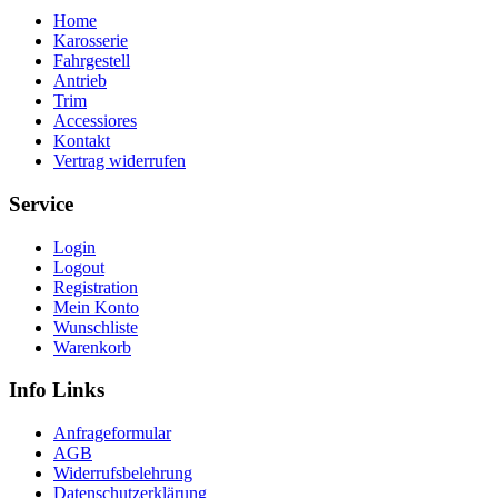
Home
Karosserie
Fahrgestell
Antrieb
Trim
Accessiores
Kontakt
Vertrag widerrufen
Service
Login
Logout
Registration
Mein Konto
Wunschliste
Warenkorb
Info Links
Anfrageformular
AGB
Widerrufsbelehrung
Datenschutzerklärung