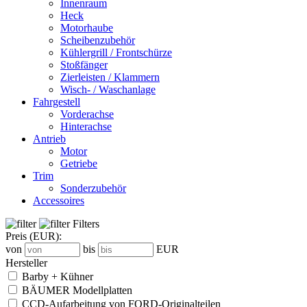
Innenraum
Heck
Motorhaube
Scheibenzubehör
Kühlergrill / Frontschürze
Stoßfänger
Zierleisten / Klammern
Wisch- / Waschanlage
Fahrgestell
Vorderachse
Hinterachse
Antrieb
Motor
Getriebe
Trim
Sonderzubehör
Accessoires
Filters
Preis
(EUR)
:
von
bis
EUR
Hersteller
Barby + Kühner
BÄUMER Modellplatten
CCD-Aufarbeitung von FORD-Originalteilen