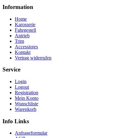
Information
Home
Karosserie
Fahrgestell
Antrieb
Trim
Accessiores
Kontakt
Vertrag widerrufen
Service
Login
Logout
Registration
Mein Konto
Wunschliste
Warenkorb
Info Links
Anfrageformular