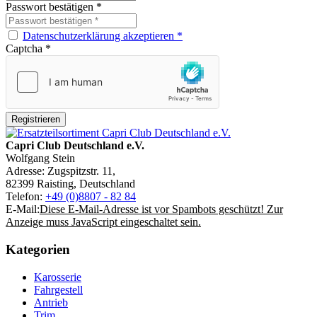
Passwort bestätigen
*
Datenschutzerklärung akzeptieren
*
Captcha
*
Capri Club Deutschland e.V.
Wolfgang Stein
Adresse: Zugspitzstr. 11,
82399 Raisting, Deutschland
Telefon:
+49 (0)8807 - 82 84
E-Mail:
Diese E-Mail-Adresse ist vor Spambots geschützt! Zur
Anzeige muss JavaScript eingeschaltet sein.
Kategorien
Karosserie
Fahrgestell
Antrieb
Trim